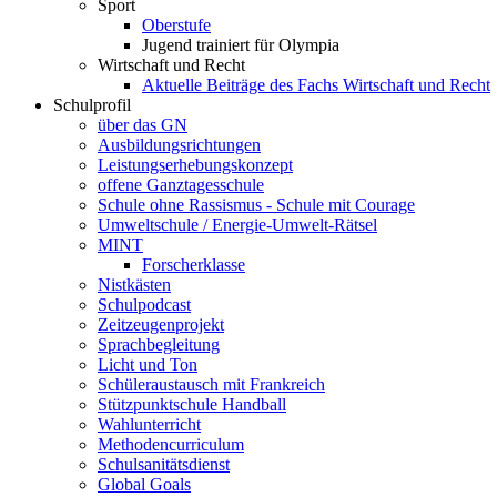
Sport
Oberstufe
Jugend trainiert für Olympia
Wirtschaft und Recht
Aktuelle Beiträge des Fachs Wirtschaft und Recht
Schulprofil
über das GN
Ausbildungsrichtungen
Leistungserhebungskonzept
offene Ganztagesschule
Schule ohne Rassismus - Schule mit Courage
Umweltschule / Energie-Umwelt-Rätsel
MINT
Forscherklasse
Nistkästen
Schulpodcast
Zeitzeugenprojekt
Sprachbegleitung
Licht und Ton
Schüleraustausch mit Frankreich
Stützpunktschule Handball
Wahlunterricht
Methodencurriculum
Schulsanitätsdienst
Global Goals