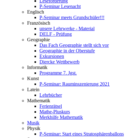
Leseförderung
P-Seminar Lesenacht
Englisch
P-Seminar meets Grundschüler!!!
Französisch
unsere Lehrwerke - Material
DELF - Prüfung
Geographie
Das Fach Geographie stellt sich vor
Geographie in der Oberstufe
Exkursionen
Diercke Wettbewerb
Informatik
Programme 7. Jgst.
Kunst
P-Seminar: Rauminszenierung 2021
Latein
Lehrbücher
Mathematik
Ferienrätsel
Mathe-Pluskurs
Merkhilfe Mathematik
Musik
Physik
P-Seminar: Start eines Stratosphärenballons