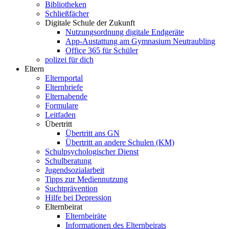
Bibliotheken
Schließfächer
Digitale Schule der Zukunft
Nutzungsordnung digitale Endgeräte
App-Austattung am Gymnasium Neutraubling
Office 365 für Schüler
polizei für dich
Eltern
Elternportal
Elternbriefe
Elternabende
Formulare
Leitfaden
Übertritt
Übertritt ans GN
Übertritt an andere Schulen (KM)
Schulpsychologischer Dienst
Schulberatung
Jugendsozialarbeit
Tipps zur Mediennutzung
Suchtprävention
Hilfe bei Depression
Elternbeirat
Elternbeiräte
Informationen des Elternbeirats