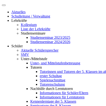
Aktuelles
Schulleitung / Verwaltung
Lehrkräfte
Kollegium
Liste der Lehrkräfte
Studienseminare
Studienseminar 2023/2025
Studienseminar 2024/2026
Schüler
Aktuelle Schülersprecher
SMV
Unter-/Mittelstufe
Unter- und Mittelstufenbetreuung
Tutoren
Tutorinnen und Tutoren der 5. Klassen im ak
erster Schultag
Spielenachmittag
Tutorenschulung
Nachhilfe durch Lerntutoren
Informationen für Schüler/Eltern
Informationen für Lerntutoren
Kennenlerntage der 5. Klassen
Seminartage der 8. Klassen