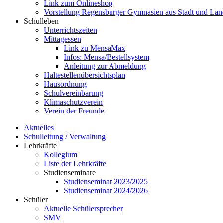
Link zum Onlineshop
Vorstellung Regensburger Gymnasien aus Stadt und Lan
Schulleben
Unterrichtszeiten
Mittagessen
Link zu MensaMax
Infos: Mensa/Bestellsystem
Anleitung zur Abmeldung
Haltestellenübersichtsplan
Hausordnung
Schulvereinbarung
Klimaschutzverein
Verein der Freunde
Aktuelles
Schulleitung / Verwaltung
Lehrkräfte
Kollegium
Liste der Lehrkräfte
Studienseminare
Studienseminar 2023/2025
Studienseminar 2024/2026
Schüler
Aktuelle Schülersprecher
SMV