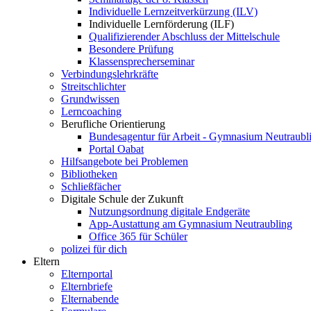
Individuelle Lernzeitverkürzung (ILV)
Individuelle Lernförderung (ILF)
Qualifizierender Abschluss der Mittelschule
Besondere Prüfung
Klassensprecherseminar
Verbindungslehrkräfte
Streitschlichter
Grundwissen
Lerncoaching
Berufliche Orientierung
Bundesagentur für Arbeit - Gymnasium Neutraubl
Portal Oabat
Hilfsangebote bei Problemen
Bibliotheken
Schließfächer
Digitale Schule der Zukunft
Nutzungsordnung digitale Endgeräte
App-Austattung am Gymnasium Neutraubling
Office 365 für Schüler
polizei für dich
Eltern
Elternportal
Elternbriefe
Elternabende