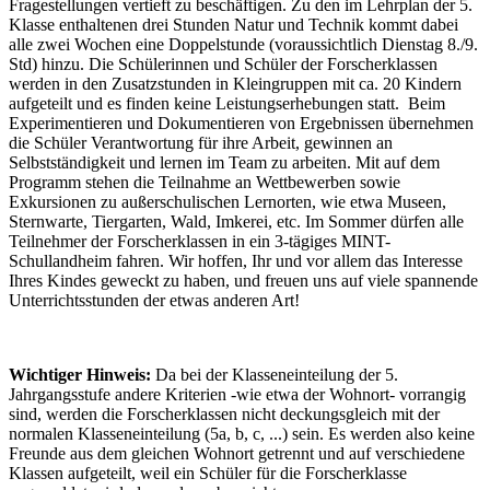
Fragestellungen vertieft zu beschäftigen. Zu den im Lehrplan der 5.
Klasse enthaltenen drei Stunden Natur und Technik kommt dabei
alle zwei Wochen eine Doppelstunde (voraussichtlich Dienstag 8./9.
Std) hinzu. Die Schülerinnen und Schüler der Forscherklassen
werden in den Zusatzstunden in Kleingruppen mit ca. 20 Kindern
aufgeteilt und es finden keine Leistungserhebungen statt. Beim
Experimentieren und Dokumentieren von Ergebnissen übernehmen
die Schüler Verantwortung für ihre Arbeit, gewinnen an
Selbstständigkeit und lernen im Team zu arbeiten. Mit auf dem
Programm stehen die Teilnahme an Wettbewerben sowie
Exkursionen zu außerschulischen Lernorten, wie etwa Museen,
Sternwarte, Tiergarten, Wald, Imkerei, etc. Im Sommer dürfen alle
Teilnehmer der Forscherklassen in ein 3-tägiges MINT-
Schullandheim fahren. Wir hoffen, Ihr und vor allem das Interesse
Ihres Kindes geweckt zu haben, und freuen uns auf viele spannende
Unterrichtsstunden der etwas anderen Art!
Wichtiger Hinweis:
Da bei der Klasseneinteilung der 5.
Jahrgangsstufe andere Kriterien -wie etwa der Wohnort- vorrangig
sind, werden die Forscherklassen nicht deckungsgleich mit der
normalen Klasseneinteilung (5a, b, c, ...) sein. Es werden also keine
Freunde aus dem gleichen Wohnort getrennt und auf verschiedene
Klassen aufgeteilt, weil ein Schüler für die Forscherklasse