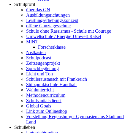
Schulprofil
über das GN
Ausbildungsrichtungen
Leistungserhebungskonzept
offene Ganztagesschule
Schule ohne Rassismus - Schule mit Courage
Umweltschule / Energie-Umwelt-Rätsel
MINT
Forscherklasse
Nistkästen
Schulpodcast
Zeitzeugenprojekt
Sprachbegleitung
Licht und Ton
Schüleraustausch mit Frankreich
Stützpunktschule Handball
Wahlunterricht
Methodencurriculum
Schulsanitätsdienst
Global Goals
Link zum Onlineshop
Vorstellung Regensburger Gymnasien aus Stadt und
Land
Schulleben
Unterrichtszeiten