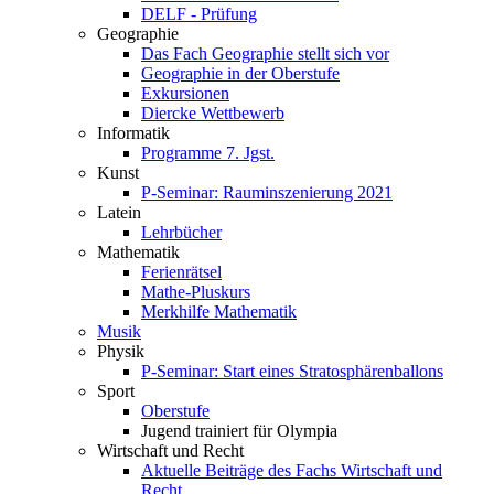
DELF - Prüfung
Geographie
Das Fach Geographie stellt sich vor
Geographie in der Oberstufe
Exkursionen
Diercke Wettbewerb
Informatik
Programme 7. Jgst.
Kunst
P-Seminar: Rauminszenierung 2021
Latein
Lehrbücher
Mathematik
Ferienrätsel
Mathe-Pluskurs
Merkhilfe Mathematik
Musik
Physik
P-Seminar: Start eines Stratosphärenballons
Sport
Oberstufe
Jugend trainiert für Olympia
Wirtschaft und Recht
Aktuelle Beiträge des Fachs Wirtschaft und
Recht