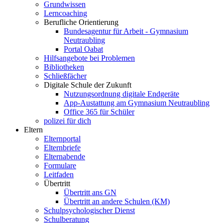
Grundwissen
Lerncoaching
Berufliche Orientierung
Bundesagentur für Arbeit - Gymnasium
Neutraubling
Portal Oabat
Hilfsangebote bei Problemen
Bibliotheken
Schließfächer
Digitale Schule der Zukunft
Nutzungsordnung digitale Endgeräte
App-Austattung am Gymnasium Neutraubling
Office 365 für Schüler
polizei für dich
Eltern
Elternportal
Elternbriefe
Elternabende
Formulare
Leitfaden
Übertritt
Übertritt ans GN
Übertritt an andere Schulen (KM)
Schulpsychologischer Dienst
Schulberatung