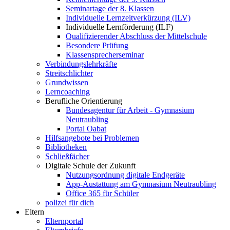
Seminartage der 8. Klassen
Individuelle Lernzeitverkürzung (ILV)
Individuelle Lernförderung (ILF)
Qualifizierender Abschluss der Mittelschule
Besondere Prüfung
Klassensprecherseminar
Verbindungslehrkräfte
Streitschlichter
Grundwissen
Lerncoaching
Berufliche Orientierung
Bundesagentur für Arbeit - Gymnasium
Neutraubling
Portal Oabat
Hilfsangebote bei Problemen
Bibliotheken
Schließfächer
Digitale Schule der Zukunft
Nutzungsordnung digitale Endgeräte
App-Austattung am Gymnasium Neutraubling
Office 365 für Schüler
polizei für dich
Eltern
Elternportal