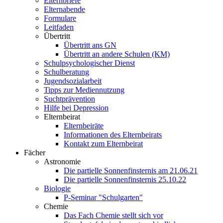
Elternbriefe
Elternabende
Formulare
Leitfaden
Übertritt
Übertritt ans GN
Übertritt an andere Schulen (KM)
Schulpsychologischer Dienst
Schulberatung
Jugendsozialarbeit
Tipps zur Mediennutzung
Suchtprävention
Hilfe bei Depression
Elternbeirat
Elternbeiräte
Informationen des Elternbeirats
Kontakt zum Elternbeirat
Fächer
Astronomie
Die partielle Sonnenfinsternis am 21.06.21
Die partielle Sonnenfinsternis 25.10.22
Biologie
P-Seminar "Schulgarten"
Chemie
Das Fach Chemie stellt sich vor