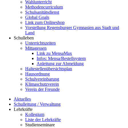
Wahlunterricht
Methodencurriculum
Schulsanitätsdienst
Global Goals
Link zum Onlineshop
Vorstellung Regensburger Gymnasien aus Stadt und
Land
Schulleben
Unterrichtszeiten
Mittagessen
Link zu MensaMax
Infos: Mensa/Bestellsystem
Anleitung zur Abmeldung
Haltestellenübersichtsplan
Hausordnung
Schulvereinbarung
Klimaschutzverein
Verein der Freunde
Aktuelles
Schulleitung / Verwaltung
Lehrkräfte
Kollegium
Liste der Lehrkräfte
Studienseminare