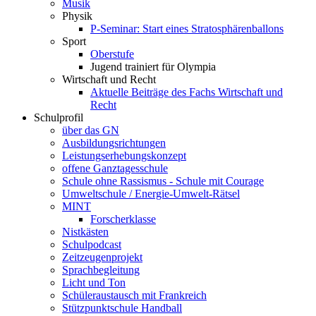
Musik
Physik
P-Seminar: Start eines Stratosphärenballons
Sport
Oberstufe
Jugend trainiert für Olympia
Wirtschaft und Recht
Aktuelle Beiträge des Fachs Wirtschaft und
Recht
Schulprofil
über das GN
Ausbildungsrichtungen
Leistungserhebungskonzept
offene Ganztagesschule
Schule ohne Rassismus - Schule mit Courage
Umweltschule / Energie-Umwelt-Rätsel
MINT
Forscherklasse
Nistkästen
Schulpodcast
Zeitzeugenprojekt
Sprachbegleitung
Licht und Ton
Schüleraustausch mit Frankreich
Stützpunktschule Handball