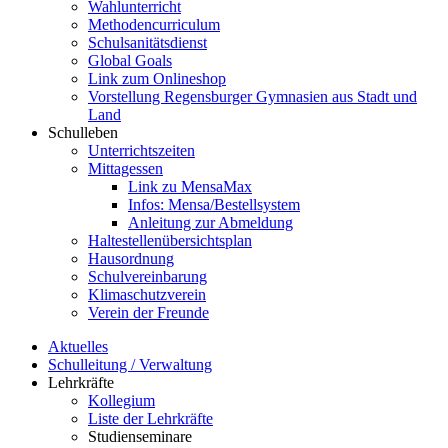
Wahlunterricht
Methodencurriculum
Schulsanitätsdienst
Global Goals
Link zum Onlineshop
Vorstellung Regensburger Gymnasien aus Stadt und
Land
Schulleben
Unterrichtszeiten
Mittagessen
Link zu MensaMax
Infos: Mensa/Bestellsystem
Anleitung zur Abmeldung
Haltestellenübersichtsplan
Hausordnung
Schulvereinbarung
Klimaschutzverein
Verein der Freunde
Aktuelles
Schulleitung / Verwaltung
Lehrkräfte
Kollegium
Liste der Lehrkräfte
Studienseminare