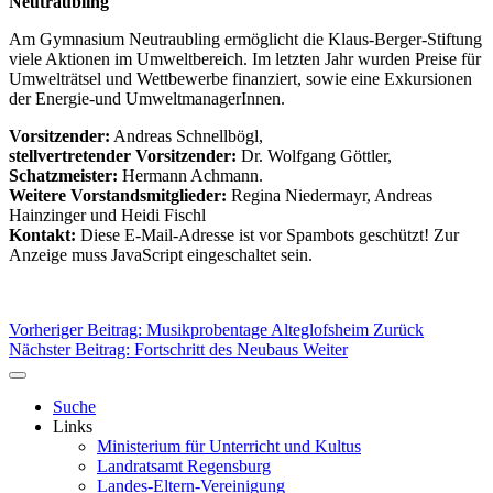
Neutraubling
Am Gymnasium Neutraubling ermöglicht die Klaus-Berger-Stiftung
viele Aktionen im Umweltbereich. Im letzten Jahr wurden Preise für
Umwelträtsel und Wettbewerbe finanziert, sowie eine Exkursionen
der Energie-und UmweltmanagerInnen.
Vorsitzender:
Andreas Schnellbögl,
stellvertretender Vorsitzender:
Dr. Wolfgang Göttler,
Schatzmeister:
Hermann Achmann.
Weitere Vorstandsmitglieder:
Regina Niedermayr, Andreas
Hainzinger und Heidi Fischl
Kontakt:
Diese E-Mail-Adresse ist vor Spambots geschützt! Zur
Anzeige muss JavaScript eingeschaltet sein.
Vorheriger Beitrag: Musikprobentage Alteglofsheim
Zurück
Nächster Beitrag: Fortschritt des Neubaus
Weiter
Suche
Links
Ministerium für Unterricht und Kultus
Landratsamt Regensburg
Landes-Eltern-Vereinigung