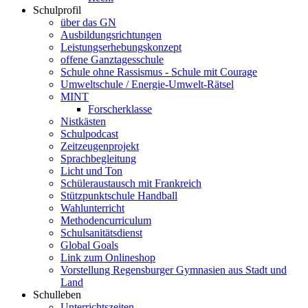
Schulprofil
über das GN
Ausbildungsrichtungen
Leistungserhebungskonzept
offene Ganztagesschule
Schule ohne Rassismus - Schule mit Courage
Umweltschule / Energie-Umwelt-Rätsel
MINT
Forscherklasse
Nistkästen
Schulpodcast
Zeitzeugenprojekt
Sprachbegleitung
Licht und Ton
Schüleraustausch mit Frankreich
Stützpunktschule Handball
Wahlunterricht
Methodencurriculum
Schulsanitätsdienst
Global Goals
Link zum Onlineshop
Vorstellung Regensburger Gymnasien aus Stadt und
Land
Schulleben
Unterrichtszeiten