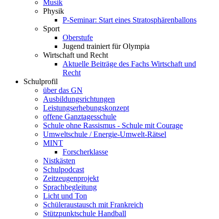
Musik
Physik
P-Seminar: Start eines Stratosphärenballons
Sport
Oberstufe
Jugend trainiert für Olympia
Wirtschaft und Recht
Aktuelle Beiträge des Fachs Wirtschaft und
Recht
Schulprofil
über das GN
Ausbildungsrichtungen
Leistungserhebungskonzept
offene Ganztagesschule
Schule ohne Rassismus - Schule mit Courage
Umweltschule / Energie-Umwelt-Rätsel
MINT
Forscherklasse
Nistkästen
Schulpodcast
Zeitzeugenprojekt
Sprachbegleitung
Licht und Ton
Schüleraustausch mit Frankreich
Stützpunktschule Handball