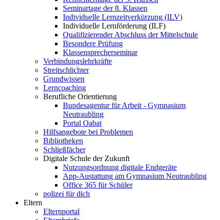
Seminartage der 8. Klassen
Individuelle Lernzeitverkürzung (ILV)
Individuelle Lernförderung (ILF)
Qualifizierender Abschluss der Mittelschule
Besondere Prüfung
Klassensprecherseminar
Verbindungslehrkräfte
Streitschlichter
Grundwissen
Lerncoaching
Berufliche Orientierung
Bundesagentur für Arbeit - Gymnasium
Neutraubling
Portal Oabat
Hilfsangebote bei Problemen
Bibliotheken
Schließfächer
Digitale Schule der Zukunft
Nutzungsordnung digitale Endgeräte
App-Austattung am Gymnasium Neutraubling
Office 365 für Schüler
polizei für dich
Eltern
Elternportal