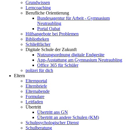
Grundwissen
Lerncoaching
Berufliche Orientierung
Bundesagentur für Arbeit - Gymnasium
Neutraubling
Portal Oabat
Hilfsangebote bei Problemen
Bibliotheken
Schließfächer
Digitale Schule der Zukunft
Nutzungsordnung digitale Endgeräte
App-Austattung am Gymnasium Neutraubling
Office 365 für Schüler
polizei für dich
Eltern
Elternportal
Elternbriefe
Elternabende
Formulare
Leitfaden
Übertritt
Übertritt ans GN
Übertritt an andere Schulen (KM)
Schulpsychologischer Dienst
Schulberatung