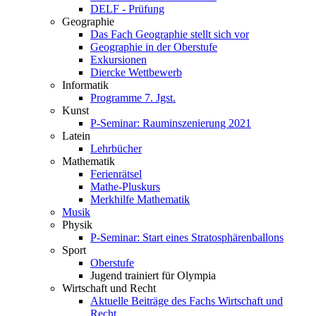
DELF - Prüfung
Geographie
Das Fach Geographie stellt sich vor
Geographie in der Oberstufe
Exkursionen
Diercke Wettbewerb
Informatik
Programme 7. Jgst.
Kunst
P-Seminar: Rauminszenierung 2021
Latein
Lehrbücher
Mathematik
Ferienrätsel
Mathe-Pluskurs
Merkhilfe Mathematik
Musik
Physik
P-Seminar: Start eines Stratosphärenballons
Sport
Oberstufe
Jugend trainiert für Olympia
Wirtschaft und Recht
Aktuelle Beiträge des Fachs Wirtschaft und
Recht