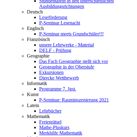
Stundentafeln in den unterschiedlichen
Ausbildungsrichtungen
Deutsch
Leseförderung
P-Seminar Lesenacht
Englisch
P-Seminar meets Grundschüler!!!
Französisch
unsere Lehrwerke - Material
DELF - Prüfung
Geographie
Das Fach Geographie stellt sich vor
Geographie in der Oberstufe
Exkursionen
Diercke Wettbewerb
Informatik
Programme 7. Jgst.
Kunst
P-Seminar: Rauminszenierung 2021
Latein
Lehrbücher
Mathematik
Ferienrätsel
Mathe-Pluskurs
Merkhilfe Mathematik