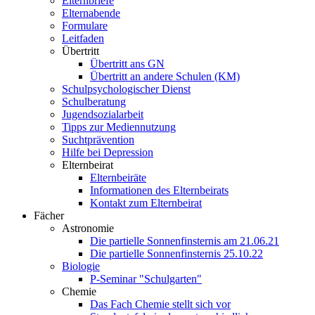
Elternbriefe
Elternabende
Formulare
Leitfaden
Übertritt
Übertritt ans GN
Übertritt an andere Schulen (KM)
Schulpsychologischer Dienst
Schulberatung
Jugendsozialarbeit
Tipps zur Mediennutzung
Suchtprävention
Hilfe bei Depression
Elternbeirat
Elternbeiräte
Informationen des Elternbeirats
Kontakt zum Elternbeirat
Fächer
Astronomie
Die partielle Sonnenfinsternis am 21.06.21
Die partielle Sonnenfinsternis 25.10.22
Biologie
P-Seminar "Schulgarten"
Chemie
Das Fach Chemie stellt sich vor