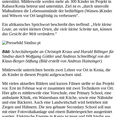
unterstützt. Mittlerweile werden mehr als 300 Kinder im Projekt in
Rabuor/Kenia betreut und unterstützt. Ziel ist es „durch sinnvolle
Maßnahmen die Lebensumstände der bedürftigen (Waisen-)Kinder
und Witwen vor Ort langfristig zu verbessern“.
Ein afrikanisches Sprichwort beschreibt dies treffend: „
Viele kleine
Leute, an vielen kleinen Orten, die viele kleine Schritte tun, können
das Gesicht der Welt verändern.
“
Bild:
Scheckübergabe an Christoph Kraus und Harald Billinger für
Sindiso durch Wolfgang Göttler und Andreas Schnellbögl von der
Klaus-Berger-Stiftung (Bild erstellt von Andreas Hainzinger)
Mittlerweile unterrichten bereits zwei Lehrer vor Ort in Kenia, die
als Kinder in diesem Projekt aufgewachsen sind.
Mit vielen aktuellen Bildern und kurzen Filmen stellte er das Projekt
vor. Erst im Februar war er zusammen mit zwei Technikern vor Ort.
Hier gibt es mittlerweile eine Vorschule, eine Primary School, eine
ambulante Klinik, ein Waisenhaus mit Küche, sowie eine Nähstube
und eine Bäckerei. Auch eine Landwirtschaft wird betrieben mit
Ziegen und Hühnern. Die neu gebaute Secondary School soll nun
mit einer Fotovoltaikanlage und einem Batteriespeicher ausgerüstet
werden. Elektrische Energie in Kenia ist teuer und fällt häufig aus.