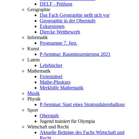
DELF - Prüfung
Geographie
Das Fach Geographie stellt sich vor
Geographie in der Oberstufe
Exkursionen
Diercke Wettbewerb
Informatik
Programme 7. Jgst.
Kunst
P-Seminar: Rauminszenierung 2021
Latein
Lehrbücher
Mathematik
Ferienrätsel
Mathe-Pluskurs
Merkhilfe Mathematik
Musik
Physik
P-Seminar: Start eines Stratosphärenballons
Sport
Oberstufe
Jugend trainiert für Olympia
Wirtschaft und Recht
Aktuelle Beiträge des Fachs Wirtschaft und
Recht