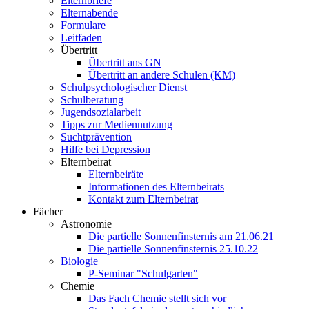
Elternbriefe
Elternabende
Formulare
Leitfaden
Übertritt
Übertritt ans GN
Übertritt an andere Schulen (KM)
Schulpsychologischer Dienst
Schulberatung
Jugendsozialarbeit
Tipps zur Mediennutzung
Suchtprävention
Hilfe bei Depression
Elternbeirat
Elternbeiräte
Informationen des Elternbeirats
Kontakt zum Elternbeirat
Fächer
Astronomie
Die partielle Sonnenfinsternis am 21.06.21
Die partielle Sonnenfinsternis 25.10.22
Biologie
P-Seminar "Schulgarten"
Chemie
Das Fach Chemie stellt sich vor