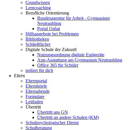
Grundwissen
Lerncoaching
Berufliche Orientierung
Bundesagentur für Arbeit - Gymnasium
Neutraubling
Portal Oabat
Hilfsangebote bei Problemen
Bibliotheken
Schließfächer
Digitale Schule der Zukunft
Nutzungsordnung digitale Endgeräte
App-Austattung am Gymnasium Neutraubling
Office 365 für Schüler
polizei für dich
Eltern
Elternportal
Elternbriefe
Elternabende
Formulare
Leitfaden
Übertritt
Übertritt ans GN
Übertritt an andere Schulen (KM)
Schulpsychologischer Dienst
Schulberatung