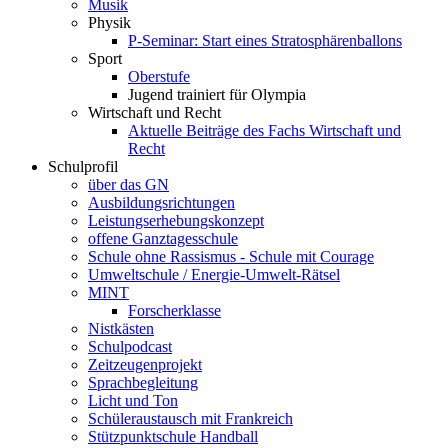
Musik
Physik
P-Seminar: Start eines Stratosphärenballons
Sport
Oberstufe
Jugend trainiert für Olympia
Wirtschaft und Recht
Aktuelle Beiträge des Fachs Wirtschaft und
Recht
Schulprofil
über das GN
Ausbildungsrichtungen
Leistungserhebungskonzept
offene Ganztagesschule
Schule ohne Rassismus - Schule mit Courage
Umweltschule / Energie-Umwelt-Rätsel
MINT
Forscherklasse
Nistkästen
Schulpodcast
Zeitzeugenprojekt
Sprachbegleitung
Licht und Ton
Schüleraustausch mit Frankreich
Stützpunktschule Handball