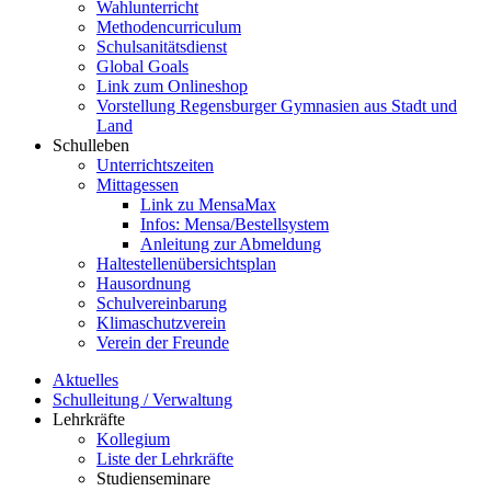
Wahlunterricht
Methodencurriculum
Schulsanitätsdienst
Global Goals
Link zum Onlineshop
Vorstellung Regensburger Gymnasien aus Stadt und
Land
Schulleben
Unterrichtszeiten
Mittagessen
Link zu MensaMax
Infos: Mensa/Bestellsystem
Anleitung zur Abmeldung
Haltestellenübersichtsplan
Hausordnung
Schulvereinbarung
Klimaschutzverein
Verein der Freunde
Aktuelles
Schulleitung / Verwaltung
Lehrkräfte
Kollegium
Liste der Lehrkräfte
Studienseminare