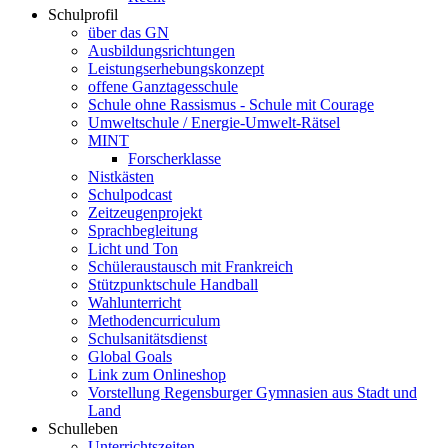
Schulprofil
über das GN
Ausbildungsrichtungen
Leistungserhebungskonzept
offene Ganztagesschule
Schule ohne Rassismus - Schule mit Courage
Umweltschule / Energie-Umwelt-Rätsel
MINT
Forscherklasse
Nistkästen
Schulpodcast
Zeitzeugenprojekt
Sprachbegleitung
Licht und Ton
Schüleraustausch mit Frankreich
Stützpunktschule Handball
Wahlunterricht
Methodencurriculum
Schulsanitätsdienst
Global Goals
Link zum Onlineshop
Vorstellung Regensburger Gymnasien aus Stadt und
Land
Schulleben
Unterrichtszeiten