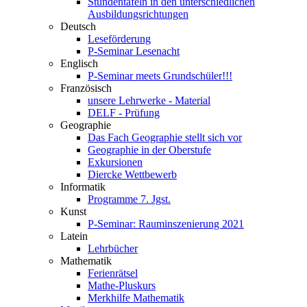
Stundentafeln in den unterschiedlichen
Ausbildungsrichtungen
Deutsch
Leseförderung
P-Seminar Lesenacht
Englisch
P-Seminar meets Grundschüler!!!
Französisch
unsere Lehrwerke - Material
DELF - Prüfung
Geographie
Das Fach Geographie stellt sich vor
Geographie in der Oberstufe
Exkursionen
Diercke Wettbewerb
Informatik
Programme 7. Jgst.
Kunst
P-Seminar: Rauminszenierung 2021
Latein
Lehrbücher
Mathematik
Ferienrätsel
Mathe-Pluskurs
Merkhilfe Mathematik