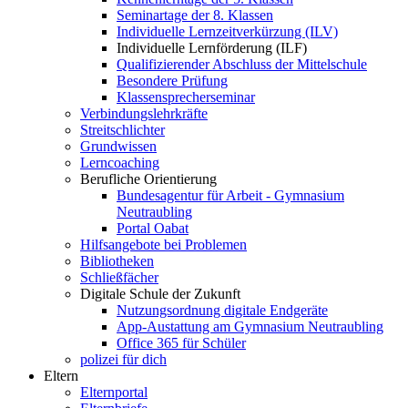
Seminartage der 8. Klassen
Individuelle Lernzeitverkürzung (ILV)
Individuelle Lernförderung (ILF)
Qualifizierender Abschluss der Mittelschule
Besondere Prüfung
Klassensprecherseminar
Verbindungslehrkräfte
Streitschlichter
Grundwissen
Lerncoaching
Berufliche Orientierung
Bundesagentur für Arbeit - Gymnasium
Neutraubling
Portal Oabat
Hilfsangebote bei Problemen
Bibliotheken
Schließfächer
Digitale Schule der Zukunft
Nutzungsordnung digitale Endgeräte
App-Austattung am Gymnasium Neutraubling
Office 365 für Schüler
polizei für dich
Eltern
Elternportal